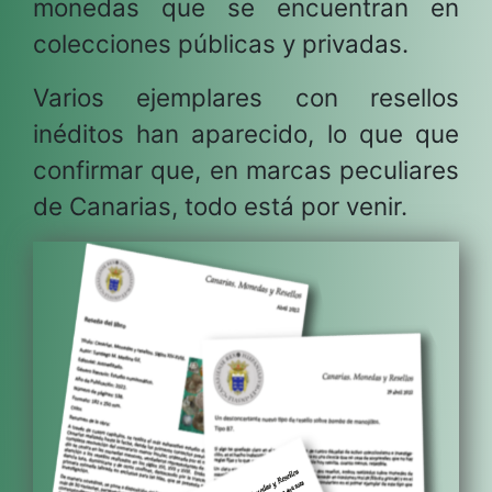
monedas que se encuentran en
colecciones públicas y privadas.
Varios ejemplares con resellos
inéditos han aparecido, lo que que
confirmar que, en marcas peculiares
de Canarias, todo está por venir.